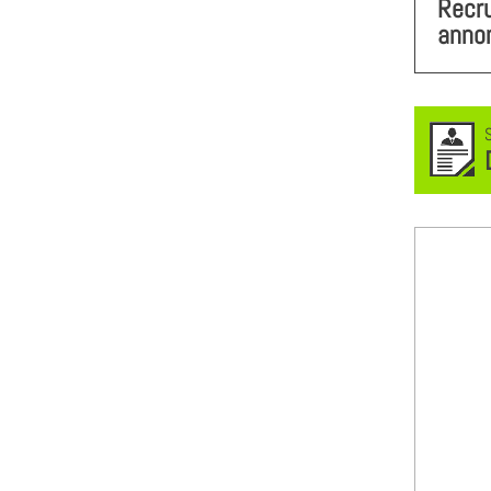
Recr
anno