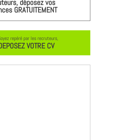
uteurs, déposez vos
nces GRATUITEMENT
Soyez repéré par les recruteurs,
DEPOSEZ VOTRE CV