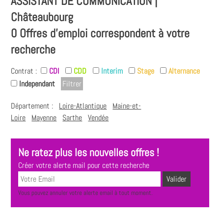
ASSISTANT DE COMMUNICATION |
Châteaubourg
0 Offres d'emploi correspondent à votre
recherche
Contrat :
CDI
CDD
Interim
Stage
Alternance
Independant
Département :
Loire-Atlantique
Maine-et-
Loire
Mayenne
Sarthe
Vendée
Ne ratez plus les nouvelles offres !
Créer votre alerte mail pour cette recherche
Vous pouvez annuler votre alerte email à tout moment.