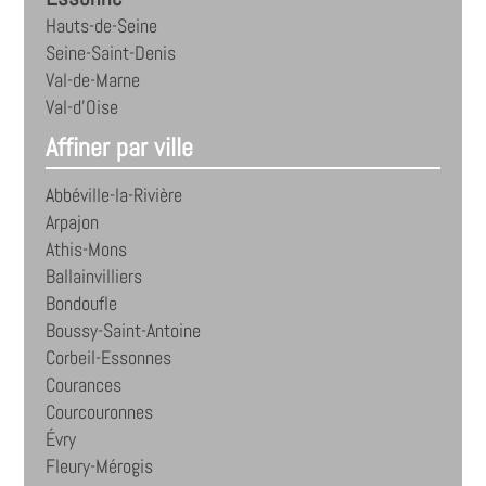
Hauts-de-Seine
Seine-Saint-Denis
Val-de-Marne
Val-d'Oise
Affiner par ville
Abbéville-la-Rivière
Arpajon
Athis-Mons
Ballainvilliers
Bondoufle
Boussy-Saint-Antoine
Corbeil-Essonnes
Courances
Courcouronnes
Évry
Fleury-Mérogis