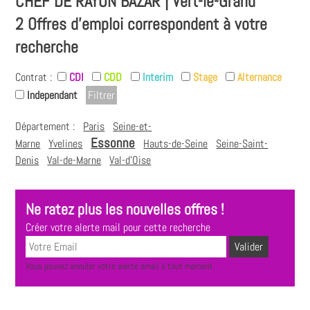
CHEF DE RAYON BAZAR | Vert-le-Grand
2 Offres d'emploi correspondent à votre
recherche
Contrat :
CDI
CDD
Interim
Stage
Alternance
Independant
Département :
Paris
Seine-et-
Essonne
Marne
Yvelines
Hauts-de-Seine
Seine-Saint-
Denis
Val-de-Marne
Val-d'Oise
Ne ratez plus les nouvelles offres !
Créer votre alerte mail pour cette recherche
Vous pouvez annuler votre alerte email à tout moment.