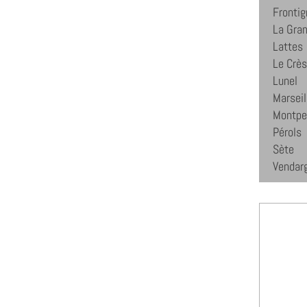
Fronti
La Gra
Lattes
Le Crès
Lunel
Marseil
Montpel
Pérols
Sète
Vendar