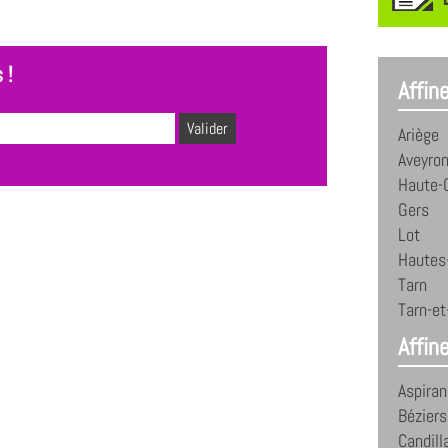
 !
Affin
Ariège
Aveyro
Haute-
Gers
Lot
Hautes
Tarn
Tarn-e
Affine
Aspiran
Béziers
Candill