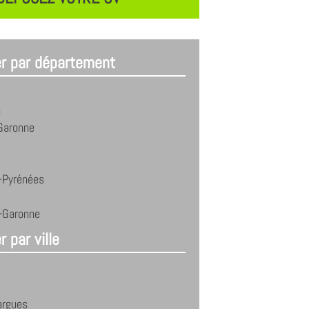
er par département
n
Garonne
-Pyrénées
t-Garonne
r par ville
argues