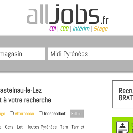
stelnau-le-Lez
Recr
GRAT
t à votre recherche
age
Alternance
Independant
e
Gers
Lot
Hautes-Pyrénées
Tarn
Tarn-et-