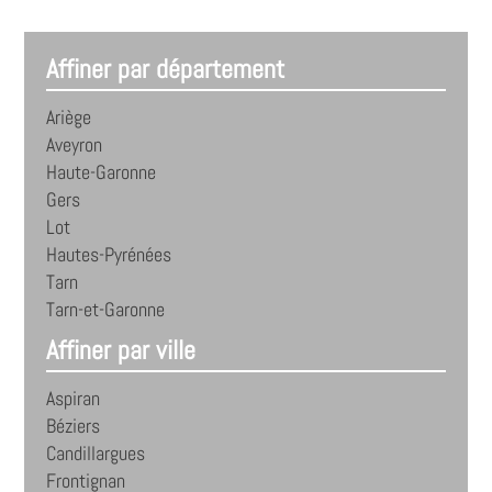
Affiner par département
Ariège
Aveyron
Haute-Garonne
Gers
Lot
Hautes-Pyrénées
Tarn
Tarn-et-Garonne
Affiner par ville
Aspiran
Béziers
Candillargues
Frontignan