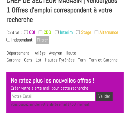
CHEF DE SECTEUR MAGASIN | Vendargues
1 Offres d'emploi correspondent à votre
recherche
Contrat :
CDI
CDD
Interim
Stage
Alternance
Independant
Département :
Ariège
Aveyron
Haute-
Garonne
Gers
Lot
Hautes-Pyrénées
Tarn
Tarn-et-Garonne
Ne ratez plus les nouvelles offres !
Créer votre alerte mail pour cette recherche
Vous pouvez annuler votre alerte email à tout moment.