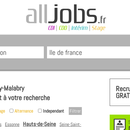
y-Malabry
Recr
GRAT
t à votre recherche
age
Alternance
Independant
Hauts-de-Seine
s
Essonne
Seine-Saint-