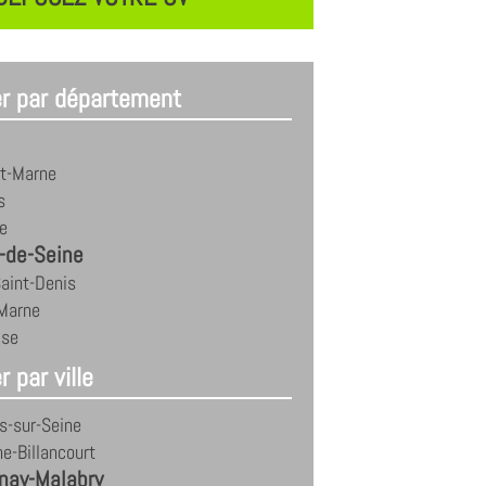
er par département
et-Marne
s
e
-de-Seine
aint-Denis
-Marne
ise
r par ville
s-sur-Seine
e-Billancourt
nay-Malabry