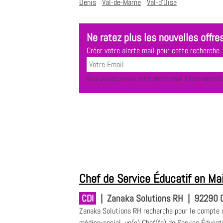
Denis
Val-de-Marne
Val-d'Oise
Ne ratez plus les nouvelles offres
Créer votre alerte mail pour cette recherche
Vous pouvez annuler votre alerte email à tout moment.
Chef de Service Éducatif en Ma
CDI
|
Zanaka Solutions RH
|
92290 C
Zanaka Solutions RH recherche pour le compte d
médico-social, un(e) Chef(fe) de Service Éducati