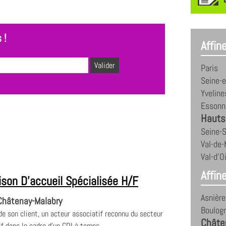
 !
Affin
Paris
Seine-
Yveline
Essonn
Hauts
Seine-S
Val-de
Val-d'O
Affine
ison D'accueil Spécialisée H/F
Asnière
hâtenay-Malabry
Boulogn
e son client, un acteur associatif reconnu du secteur
Châte
f dans le cadre d'un CDI à temps...