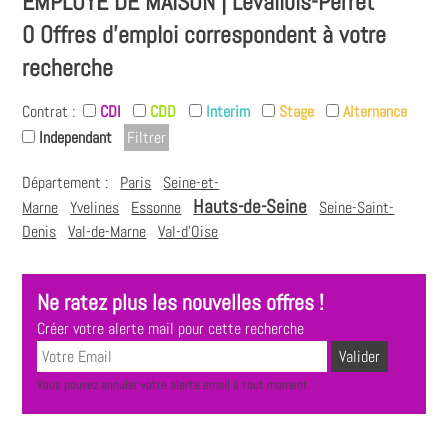
EMPLOYÉ DE MAISON | Levallois-Perret
0 Offres d'emploi correspondent à votre
recherche
Contrat :
CDI
CDD
Interim
Stage
Alternance
Independant
Département :
Paris
Seine-et-
Hauts-de-Seine
Marne
Yvelines
Essonne
Seine-Saint-
Denis
Val-de-Marne
Val-d'Oise
Ne ratez plus les nouvelles offres !
Créer votre alerte mail pour cette recherche
Vous pouvez annuler votre alerte email à tout moment.