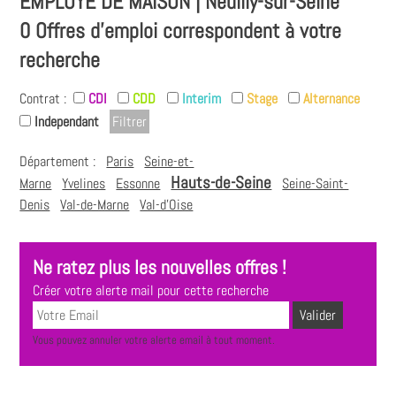
EMPLOYÉ DE MAISON | Neuilly-sur-Seine
0 Offres d'emploi correspondent à votre
recherche
Contrat :
CDI
CDD
Interim
Stage
Alternance
Independant
Département :
Paris
Seine-et-
Hauts-de-Seine
Marne
Yvelines
Essonne
Seine-Saint-
Denis
Val-de-Marne
Val-d'Oise
Ne ratez plus les nouvelles offres !
Créer votre alerte mail pour cette recherche
Vous pouvez annuler votre alerte email à tout moment.