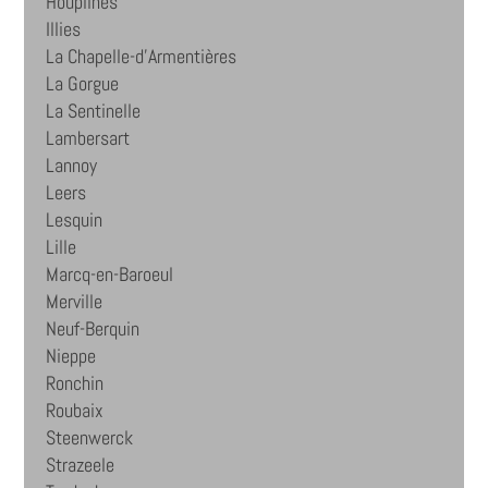
Houplines
Illies
La Chapelle-d'Armentières
La Gorgue
La Sentinelle
Lambersart
Lannoy
Leers
Lesquin
Lille
Marcq-en-Baroeul
Merville
Neuf-Berquin
Nieppe
Ronchin
Roubaix
Steenwerck
Strazeele