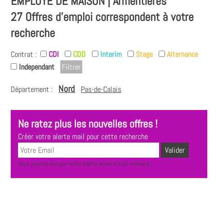
EMPLOYÉ DE MAISON | Armentières
27 Offres d'emploi correspondent à votre
recherche
Contrat :
CDI
CDD
Interim
Stage
Alternance
Independant
Nord
Département :
Pas-de-Calais
Ne ratez plus les nouvelles offres !
Créer votre alerte mail pour cette recherche
Vous pouvez annuler votre alerte email à tout moment.