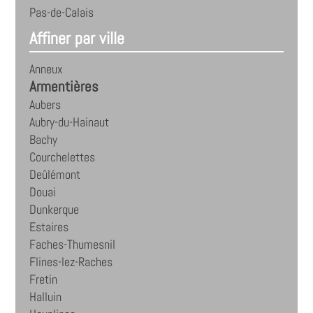
Pas-de-Calais
Affiner par ville
Anneux
Armentières
Aubers
Aubry-du-Hainaut
Bachy
Courchelettes
Deûlémont
Douai
Dunkerque
Estaires
Faches-Thumesnil
Flines-lez-Raches
Fretin
Halluin