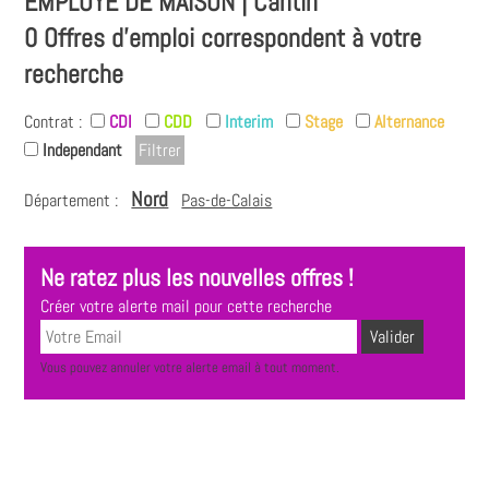
EMPLOYÉ DE MAISON | Cantin
0 Offres d'emploi correspondent à votre
recherche
Contrat :
CDI
CDD
Interim
Stage
Alternance
Independant
Nord
Département :
Pas-de-Calais
Ne ratez plus les nouvelles offres !
Créer votre alerte mail pour cette recherche
Vous pouvez annuler votre alerte email à tout moment.