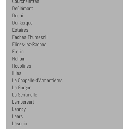
Courchelettes
Deûlémont
Douai
Dunkerque
Estaires
Faches-Thumesnil
Flines-lez-Raches
Fretin
Halluin
Houplines
Illies
La Chapelle-d'Armentières
La Gorgue
La Sentinelle
Lambersart
Lannoy
Leers
Lesquin