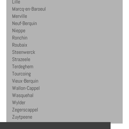
Lille
Marcq-en-Baroeul
Merville
Neuf-Berquin
Nieppe
Ronchin
Roubaix
Steenwerck
Strazeele
Terdeghem
Tourcoing
Vieux-Berquin
Wallon-Cappel
Wasquehal
Wylder
Zegerscappel
Zuytpeene