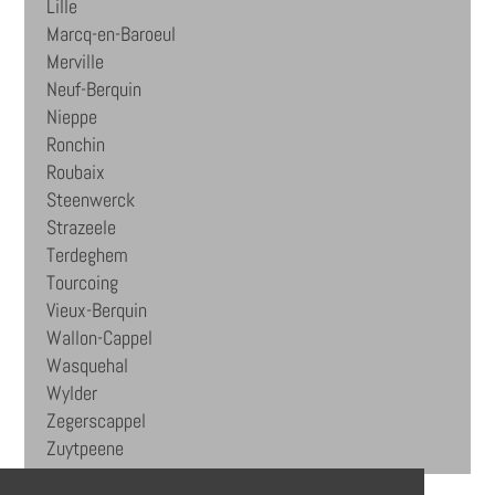
Lille
Marcq-en-Baroeul
Merville
Neuf-Berquin
Nieppe
Ronchin
Roubaix
Steenwerck
Strazeele
Terdeghem
Tourcoing
Vieux-Berquin
Wallon-Cappel
Wasquehal
Wylder
Zegerscappel
Zuytpeene