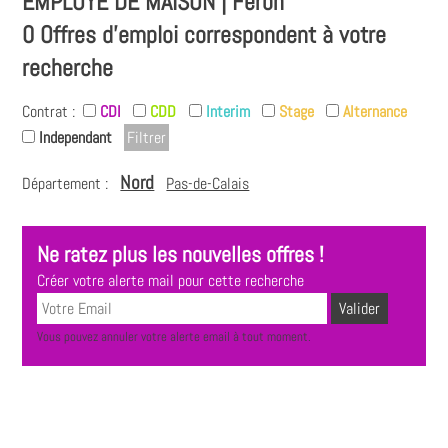
EMPLOYÉ DE MAISON | Féron
0 Offres d'emploi correspondent à votre
recherche
Contrat :
CDI
CDD
Interim
Stage
Alternance
Independant
Nord
Département :
Pas-de-Calais
Ne ratez plus les nouvelles offres !
Créer votre alerte mail pour cette recherche
Vous pouvez annuler votre alerte email à tout moment.