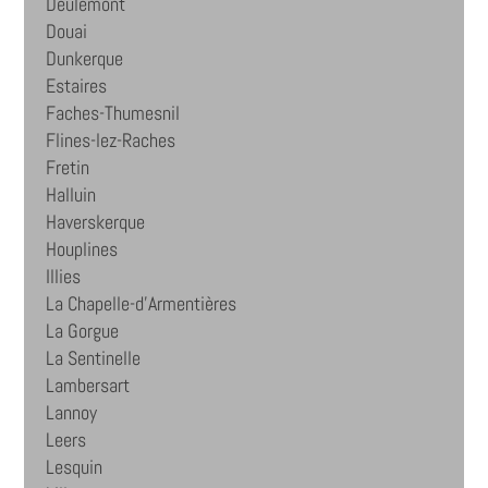
Deûlémont
Douai
Dunkerque
Estaires
Faches-Thumesnil
Flines-lez-Raches
Fretin
Halluin
Haverskerque
Houplines
Illies
La Chapelle-d'Armentières
La Gorgue
La Sentinelle
Lambersart
Lannoy
Leers
Lesquin