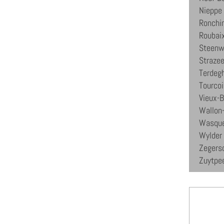
Nieppe
Ronchi
Roubai
Steenw
Strazee
Terdeg
Tourco
Vieux-B
Wallon
Wasque
Wylder
Zegers
Zuytpe