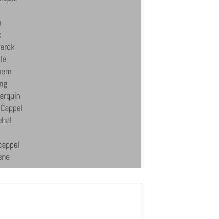
n
x
erck
le
hem
ing
erquin
-Cappel
hal
cappel
ene