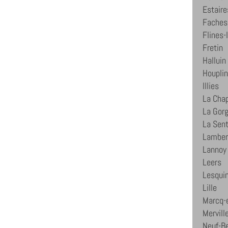
Estaire
Faches
Flines-
Fretin
Halluin
Houpli
Illies
La Chap
La Gor
La Sent
Lamber
Lannoy
Leers
Lesqui
Lille
Marcq-
Mervill
Neuf-B