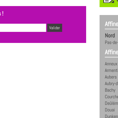
 !
Affin
Nord
Pas-de-
Affine
Anneux
Arment
Aubers
Aubry-d
Bachy
Courch
Deûlém
Douai
Dunker