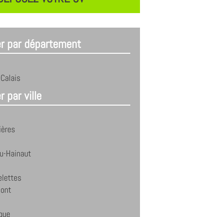
er par département
Calais
r par ville
ières
u-Hainaut
elettes
ont
que