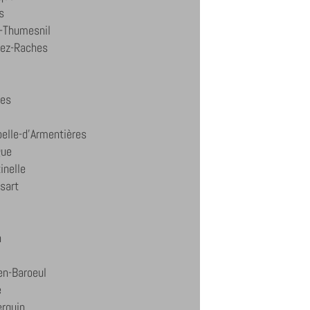
s
-Thumesnil
lez-Raches
nes
elle-d'Armentières
gue
inelle
sart
n
en-Baroeul
e
erquin