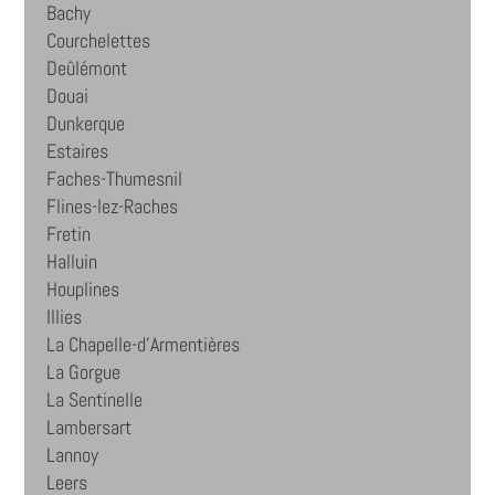
Bachy
Courchelettes
Deûlémont
Douai
Dunkerque
Estaires
Faches-Thumesnil
Flines-lez-Raches
Fretin
Halluin
Houplines
Illies
La Chapelle-d'Armentières
La Gorgue
La Sentinelle
Lambersart
Lannoy
Leers