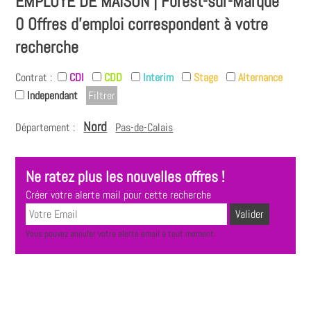
EMPLOYÉ DE MAISON | Forest-sur-Marque
0 Offres d'emploi correspondent à votre
recherche
Contrat :
CDI
CDD
Interim
Stage
Alternance
Independant
Nord
Département :
Pas-de-Calais
Ne ratez plus les nouvelles offres !
Créer votre alerte mail pour cette recherche
Vous pouvez annuler votre alerte email à tout moment.