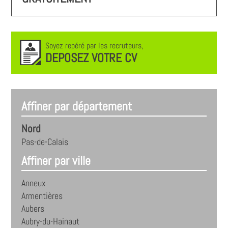
Soyez repéré par les recruteurs,
DEPOSEZ VOTRE CV
Affiner par département
Nord
Pas-de-Calais
Affiner par ville
Anneux
Armentières
Aubers
Aubry-du-Hainaut