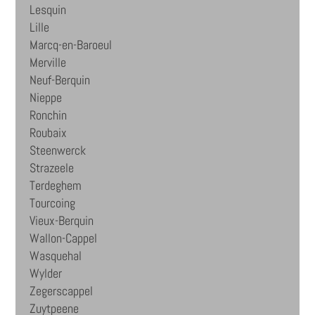
Lesquin
Lille
Marcq-en-Baroeul
Merville
Neuf-Berquin
Nieppe
Ronchin
Roubaix
Steenwerck
Strazeele
Terdeghem
Tourcoing
Vieux-Berquin
Wallon-Cappel
Wasquehal
Wylder
Zegerscappel
Zuytpeene