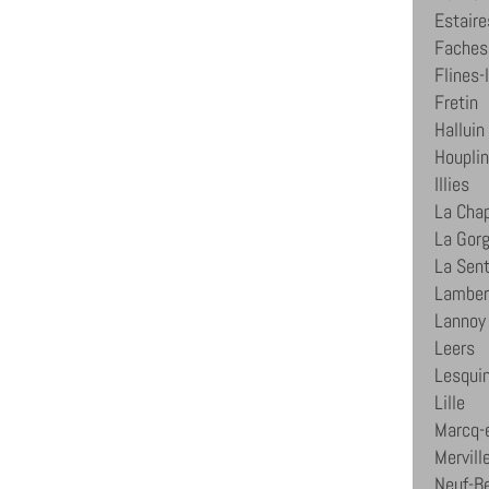
Estaire
Faches
Flines-
Fretin
Halluin
Houpli
Illies
La Chap
La Gor
La Sent
Lamber
Lannoy
Leers
Lesqui
Lille
Marcq-
Mervill
Neuf-B