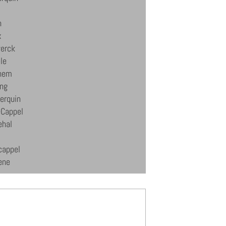
n
x
erck
le
hem
ing
erquin
-Cappel
hal
cappel
ene