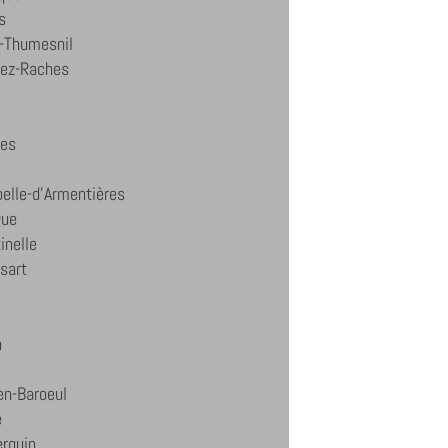
s
-Thumesnil
lez-Raches
nes
elle-d'Armentières
gue
inelle
sart
n
en-Baroeul
e
erquin