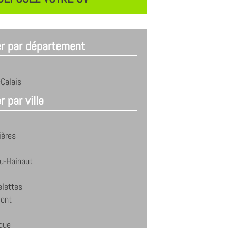
er par département
Calais
r par ville
ières
u-Hainaut
elettes
ont
que