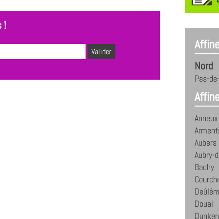
 !
Affin
Nord
Pas-de-
Affine
Anneux
Arment
Aubers
Aubry-d
Bachy
Courch
Deûlém
Douai
Dunker