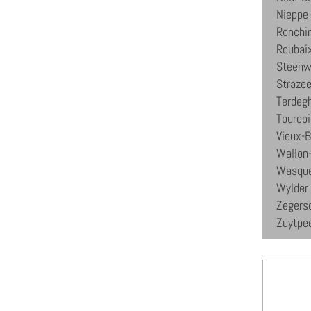
Nieppe
Ronchi
Roubai
Steenw
Strazee
Terdeg
Tourco
Vieux-B
Wallon
Wasque
Wylder
Zegers
Zuytpe