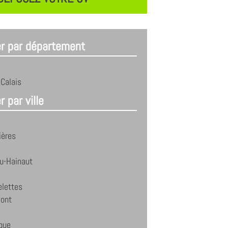
er par département
Calais
r par ville
ières
u-Hainaut
elettes
ont
que