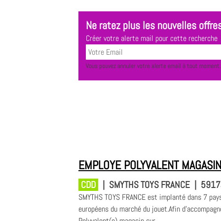
Ne ratez plus les nouvelles offres
Créer votre alerte mail pour cette recherche
Vous pouvez annuler votre alerte email à tout moment.
EMPLOYE POLYVALENT MAGASIN
CDD
|
SMYTHS TOYS FRANCE
|
59174
SMYTHS TOYS FRANCE est implanté dans 7 pays 
européens du marché du jouet.Afin d'accompagne
Polyvalent(e) magasin sur...