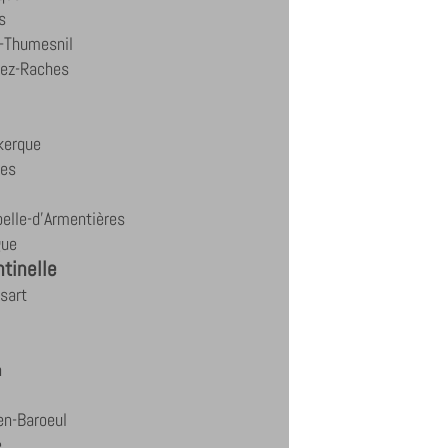
s
-Thumesnil
lez-Raches
kerque
nes
elle-d'Armentières
gue
tinelle
sart
n
en-Baroeul
e