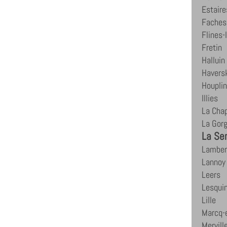
Estaire
Faches
Flines-
Fretin
Halluin
Havers
Houpli
Illies
La Chap
La Gor
La Sen
Lamber
Lannoy
Leers
Lesqui
Lille
Marcq-
Mervill