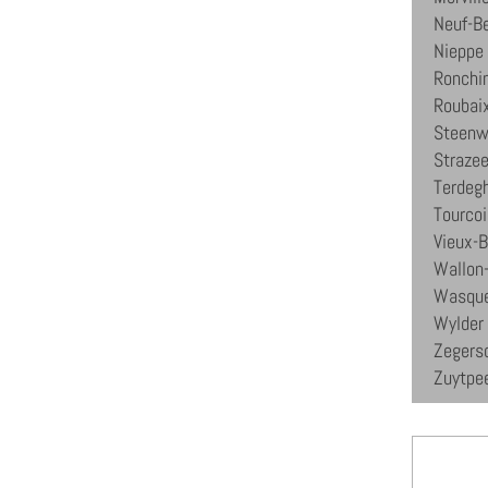
Neuf-B
Nieppe
Ronchi
Roubai
Steenw
Strazee
Terdeg
Tourco
Vieux-B
Wallon
Wasque
Wylder
Zegers
Zuytpe