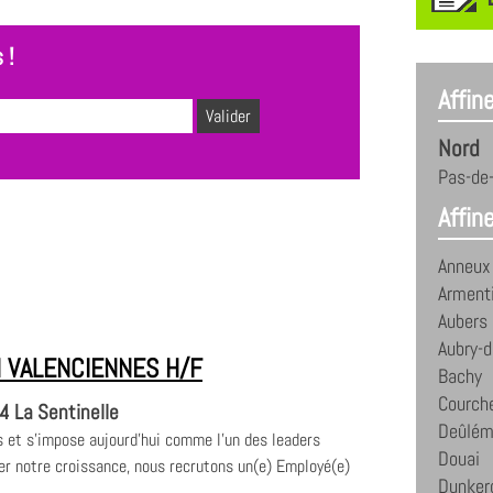
 !
Affin
Nord
Pas-de-
Affine
Anneux
Arment
Aubers
Aubry-d
 VALENCIENNES H/F
Bachy
Courch
 La Sentinelle
Deûlém
et s'impose aujourd'hui comme l'un des leaders
Douai
r notre croissance, nous recrutons un(e) Employé(e)
Dunker