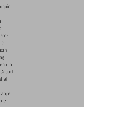
erquin
n
x
erck
le
hem
ing
erquin
-Cappel
hal
cappel
ene