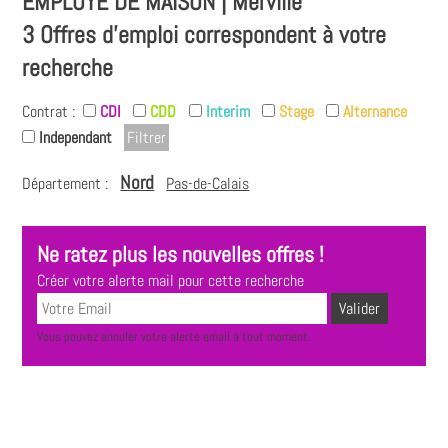
EMPLOYÉ DE MAISON | Merville
3 Offres d'emploi correspondent à votre
recherche
Contrat :
CDI
CDD
Interim
Stage
Alternance
Independant
Nord
Département :
Pas-de-Calais
Ne ratez plus les nouvelles offres !
Créer votre alerte mail pour cette recherche
Vous pouvez annuler votre alerte email à tout moment.