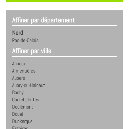
Affiner par département
Nord
Pas-de-Calais
Affiner par ville
Anneux
Armentières
Aubers
Aubry-du-Hainaut
Bachy
Courchelettes
Deûlémont
Douai
Dunkerque
Estaires