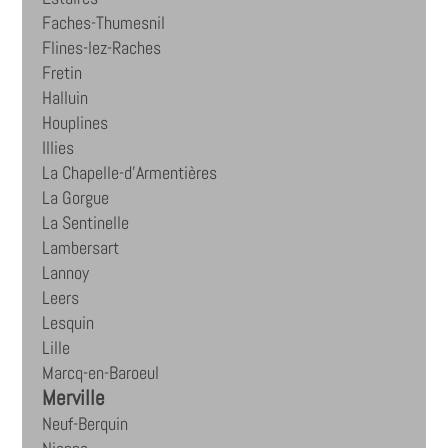
Faches-Thumesnil
Flines-lez-Raches
Fretin
Halluin
Houplines
Illies
La Chapelle-d'Armentières
La Gorgue
La Sentinelle
Lambersart
Lannoy
Leers
Lesquin
Lille
Marcq-en-Baroeul
Merville
Neuf-Berquin