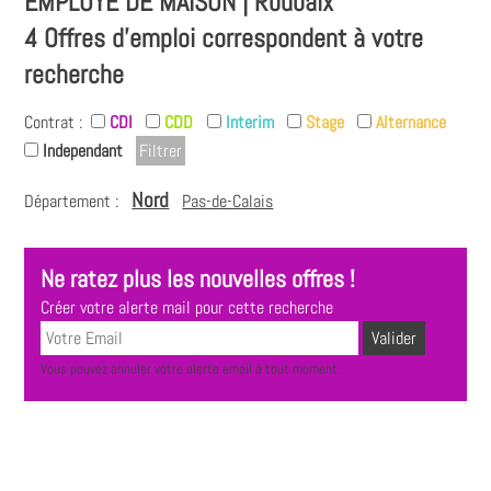
EMPLOYÉ DE MAISON | Roubaix
4 Offres d'emploi correspondent à votre
recherche
Contrat :
CDI
CDD
Interim
Stage
Alternance
Independant
Nord
Département :
Pas-de-Calais
Ne ratez plus les nouvelles offres !
Créer votre alerte mail pour cette recherche
Vous pouvez annuler votre alerte email à tout moment.