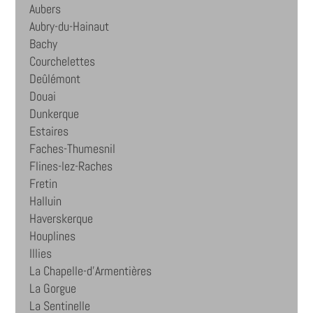
Aubers
Aubry-du-Hainaut
Bachy
Courchelettes
Deûlémont
Douai
Dunkerque
Estaires
Faches-Thumesnil
Flines-lez-Raches
Fretin
Halluin
Haverskerque
Houplines
Illies
La Chapelle-d'Armentières
La Gorgue
La Sentinelle