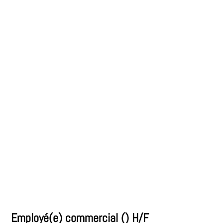
Employé(e) commercial () H/F