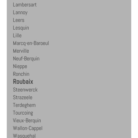
Lambersart
Lannoy
Leers
Lesquin
Lille
Marcq-en-Baroeul
Merville
Neuf-Berquin
Nieppe
Ronchin
Roubaix
Steenwerck
Strazeele
Terdeghem
Tourcoing
Vieux-Berquin
Wallon-Cappel
Wasquehal