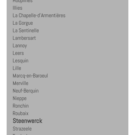
Houplines
Illies
La Chapelle-d'Armentières
La Gorgue
La Sentinelle
Lambersart
Lannoy
Leers
Lesquin
Lille
Marcq-en-Baroeul
Merville
Neuf-Berquin
Nieppe
Ronchin
Roubaix
Steenwerck
Strazeele