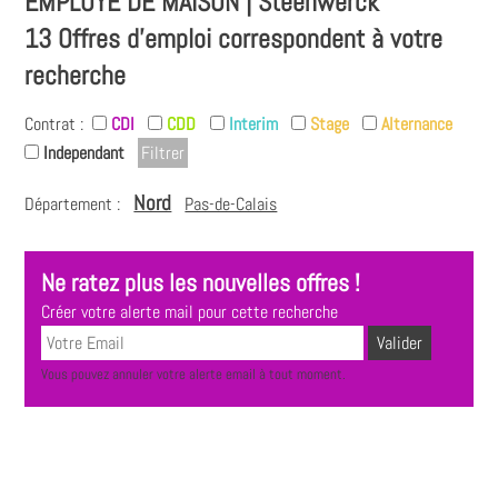
EMPLOYÉ DE MAISON | Steenwerck
13 Offres d'emploi correspondent à votre
recherche
Contrat :
CDI
CDD
Interim
Stage
Alternance
Independant
Nord
Département :
Pas-de-Calais
Ne ratez plus les nouvelles offres !
Créer votre alerte mail pour cette recherche
Vous pouvez annuler votre alerte email à tout moment.