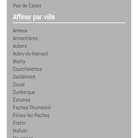
Pas-de-Calais
Affiner par ville
Anneux
Armentières
Aubers
Aubry-du-Hainaut
Bachy
Courchelettes
Deûlémont
Douai
Dunkerque
Estaires
Faches-Thumesnil
Flines-lez-Raches
Fretin
Halluin