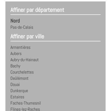
Affiner par département
Nord
Pas-de-Calais
Affiner par ville
Armentières
Aubers
Aubry-du-Hainaut
Bachy
Courchelettes
Deûlémont
Douai
Dunkerque
Estaires
Faches-Thumesnil
Flines-lez-Raches