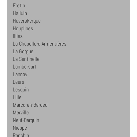
Fretin
Halluin
Haverskerque
Houplines
Illies
La Chapelle-d'Armentières
La Gorgue
La Sentinelle
Lambersart
Lannoy
Leers
Lesquin
Lille
Marcq-en-Baroeul
Merville
Neuf-Berquin
Nieppe
Ronchin