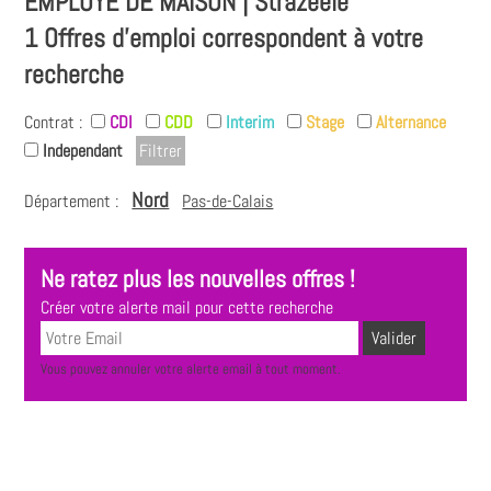
EMPLOYÉ DE MAISON | Strazeele
1 Offres d'emploi correspondent à votre
recherche
Contrat :
CDI
CDD
Interim
Stage
Alternance
Independant
Nord
Département :
Pas-de-Calais
Ne ratez plus les nouvelles offres !
Créer votre alerte mail pour cette recherche
Vous pouvez annuler votre alerte email à tout moment.