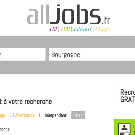
Recr
GRAT
t à votre recherche
age
Alternance
Independant
Yonne