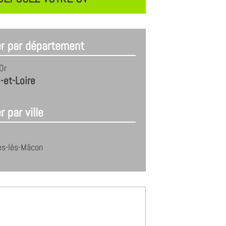
er par département
Or
-et-Loire
r par ville
es-lès-Mâcon