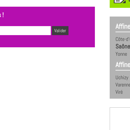
 !
Affin
Côte-d'
Saône
Yonne
Affine
Uchizy
Varenn
Viré