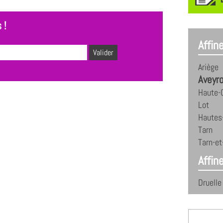
 !
Affin
Ariège
Aveyr
Haute-
Lot
Hautes
Tarn
Tarn-e
Affine
Druelle