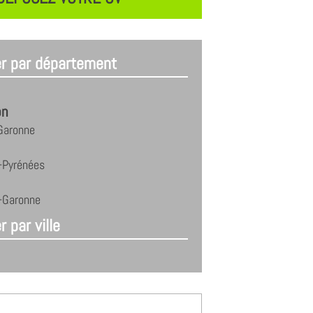
er par département
on
Garonne
-Pyrénées
t-Garonne
r par ville