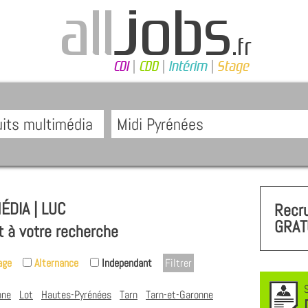
DIA | LUC
Recr
GRAT
t à votre recherche
age
Alternance
Independant
nne
Lot
Hautes-Pyrénées
Tarn
Tarn-et-Garonne