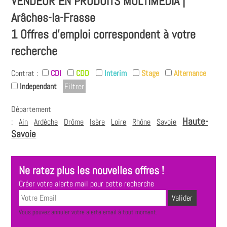
VENDEUR EN PRODUITS MULTIMÉDIA |
Arâches-la-Frasse
1 Offres d'emploi correspondent à votre
recherche
Contrat :
CDI
CDD
Interim
Stage
Alternance
Independant
Département
Haute-
:
Ain
Ardèche
Drôme
Isère
Loire
Rhône
Savoie
Savoie
Ne ratez plus les nouvelles offres !
Créer votre alerte mail pour cette recherche
Vous pouvez annuler votre alerte email à tout moment.