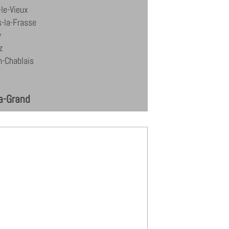
le-Vieux
-la-Frasse
y
z
n-Chablais
la-Grand