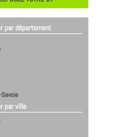
er par département
e
-Savoie
r par ville
s