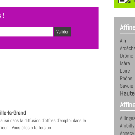
 !
Affin
Ain
Ardèch
Drôme
Isère
Loire
Rhône
Savoie
Haute
Affine
lle-la-Grand
Allinge
alisé dans la diffusion d'offres d'emploi dans le
Ambilly
ur... Vous êtes à la fois un...
Annecy