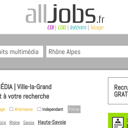
IA | Ville-la-Grand
Recr
GRAT
t à votre recherche
age
Alternance
Independant
Haute-Savoie
oire
Rhône
Savoie