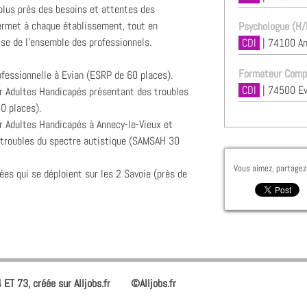
 plus près des besoins et attentes des
rmet à chaque établissement, tout en
Psychologue (H/
tise de l'ensemble des professionnels.
CDI
| 74100 A
Formateur Compt
fessionnelle à Evian (ESRP de 60 places).
CDI
| 74500 Ev
 Adultes Handicapés présentant des troubles
0 places).
 Adultes Handicapés à Annecy-le-Vieux et
troubles du spectre autistique (SAMSAH 30
Vous aimez, partagez 
es qui se déploient sur les 2 Savoie (près de
ET 73, créée sur Alljobs.fr
©Alljobs.fr