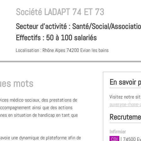
Société
LADAPT 74 ET 73
Secteur d'activité : Santé/Social/Associati
Effectifs : 50 à 100 salariés
Localisation : Rhône Alpes
74200
Evian les bains
En savoir p
ques mots
Visitez notre sit
ices médico-sociaux, des prestations de
auvergne-rhone-
d'accompagnement ainsi que des actions
nnes en situation de handicap en tant que
Recruteme
Infirmier
avoie une dynamique de plateforme afin de
CDI
| 74500 Ev