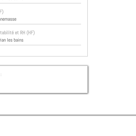
F)
nnemasse
abilité et RH (HF)
ian les bains
: