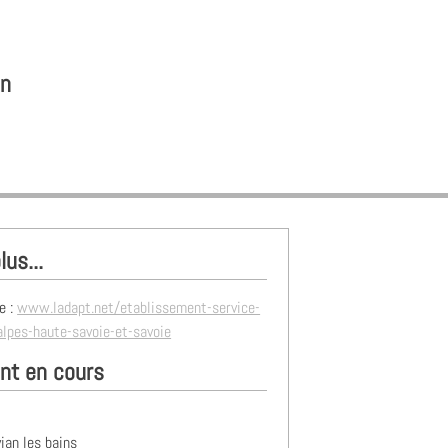
on
lus...
e :
www.ladapt.net/etablissement-service-
alpes-haute-savoie-et-savoie
nt en cours
ian les bains