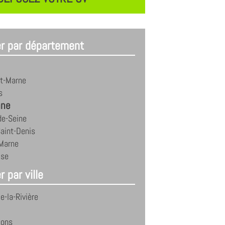
er par département
et-Marne
s
nne
de-Seine
aint-Denis
-Marne
ise
r par ville
le-la-Rivière
Mons