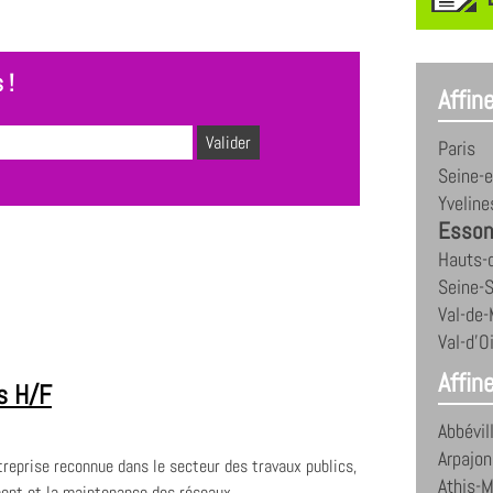
 !
Affin
Paris
Seine-
Yveline
Esso
Hauts-
Seine-S
Val-de
Val-d'O
Affine
s H/F
Abbévil
Arpajon
treprise reconnue dans le secteur des travaux publics,
Athis-
ment et la maintenance des réseaux...