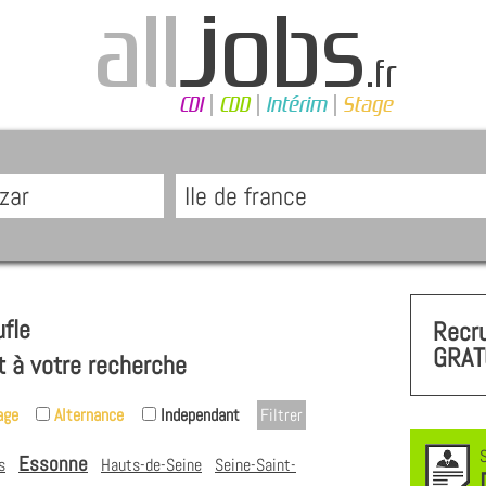
fle
Recr
GRAT
t à votre recherche
age
Alternance
Independant
Essonne
s
Hauts-de-Seine
Seine-Saint-