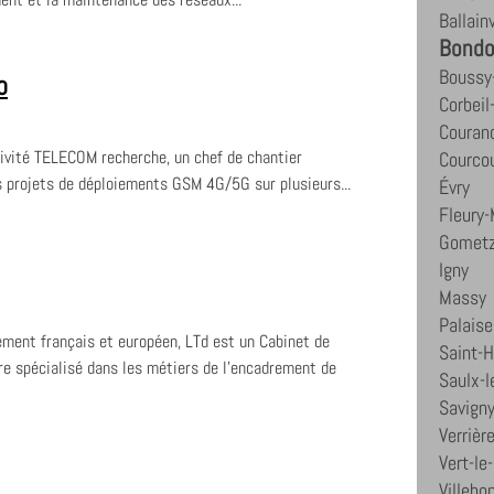
Ballainv
Bondo
Boussy-
o
Corbei
Couran
ivité TELECOM recherche, un chef de chantier
Courco
 projets de déploiements GSM 4G/5G sur plusieurs...
Évry
Fleury-
Gometz-
Igny
Massy
Palais
ement français et européen, LTd est un Cabinet de
Saint-H
e spécialisé dans les métiers de l'encadrement de
Saulx-l
Savigny
Verrièr
Vert-le
Villebo