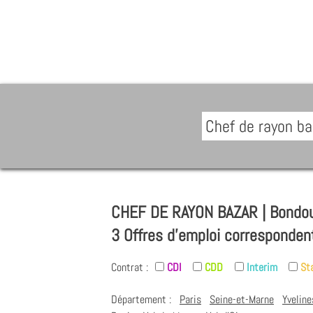
CHEF DE RAYON BAZAR | Bondou
3 Offres d'emploi corresponden
Contrat :
CDI
CDD
Interim
St
Département :
Paris
Seine-et-Marne
Yveline