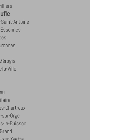
illiers
ufle
Saint-Antoine
l-Essonnes
ces
uronnes
Mérogis
la-Ville
eau
ilaire
es-Chartreux
-sur-Orge
es-le-Buisson
-Grand
n-sur-Yvette