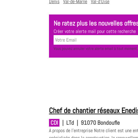
Denis
Val-de-Marne
Val-d'Oise
Ne ratez plus les nouvelles offres
Créer votre alerte mail pour cette recherche
Vous pouvez annuler votre alerte email à tout moment.
Chef de chantier réseaux Enedi
CDI
|
LTd
|
91070 Bondoufle
À propos de l'entreprise Notre client est une en
spécialisée dans la construction, le renouvelle