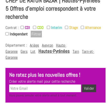
CHEF DE RAYON BAZAR | Hautes-Pyrénées
5 Offres d'emploi correspondent à votre
recherche
Contrat :
CDI
CDD
Interim
Stage
Alternance
Independant
Département :
Ariège
Aveyron
Haute-
Hautes-Pyrénées
Garonne
Gers
Lot
Tarn
Tarn-et-
Garonne
Ne ratez plus les nouvelles offres !
Créer votre alerte mail pour cette recherche
Vous pouvez annuler votre alerte email à tout moment.