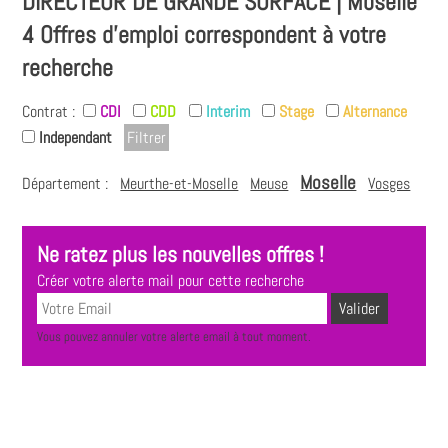
DIRECTEUR DE GRANDE SURFACE | Moselle
4 Offres d'emploi correspondent à votre
recherche
Contrat :
CDI
CDD
Interim
Stage
Alternance
Independant
Moselle
Département :
Meurthe-et-Moselle
Meuse
Vosges
Ne ratez plus les nouvelles offres !
Créer votre alerte mail pour cette recherche
Vous pouvez annuler votre alerte email à tout moment.