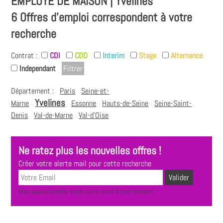
EMPLOYÉ DE MAISON | Yvelines
6 Offres d'emploi correspondent à votre
recherche
Contrat :
CDI
CDD
Interim
Stage
Alternance
Independant
Département :
Paris
Seine-et-
Yvelines
Marne
Essonne
Hauts-de-Seine
Seine-Saint-
Denis
Val-de-Marne
Val-d'Oise
Ne ratez plus les nouvelles offres !
Créer votre alerte mail pour cette recherche
Vous pouvez annuler votre alerte email à tout moment.