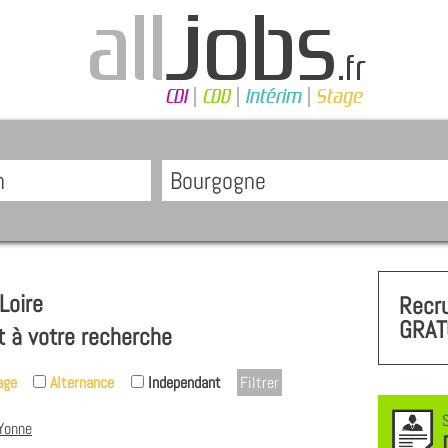
Loire
Recr
GRAT
t à votre recherche
age
Alternance
Independant
Yonne