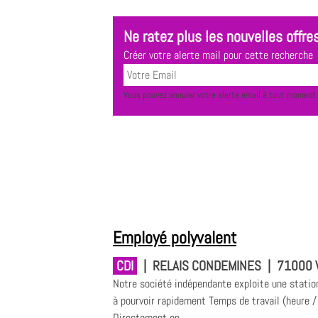
Ne ratez plus les nouvelles offres
Créer votre alerte mail pour cette recherche
Vous pouvez annuler votre alerte email à tout moment.
Employé polyvalent
CDI
|
RELAIS CONDEMINES
|
71000 
Notre société indépendante exploite une statio
à pourvoir rapidement Temps de travail (heur
Directement en...