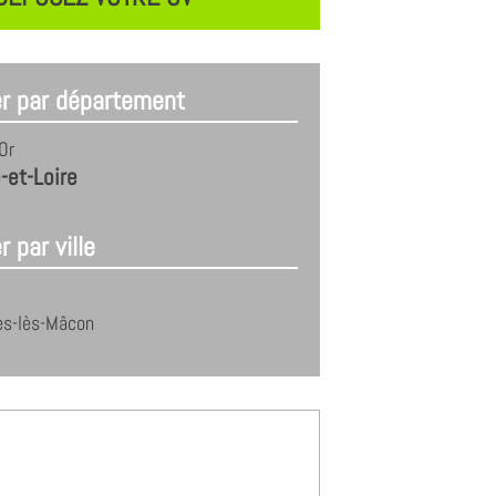
er par département
Or
-et-Loire
r par ville
es-lès-Mâcon