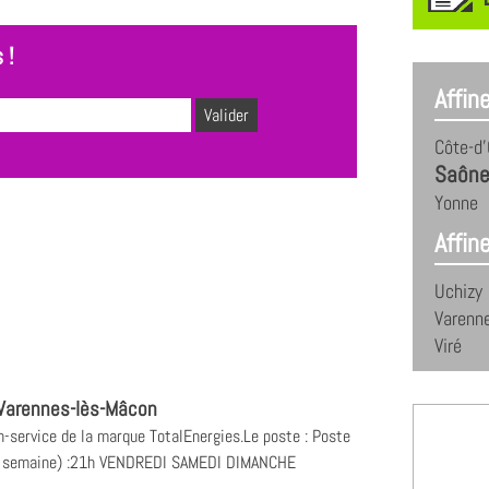
 !
Affin
Côte-d'
Saône
Yonne
Affine
Uchizy
Varenn
Viré
Varennes-lès-Mâcon
n-service de la marque TotalEnergies.Le poste : Poste
e / semaine) :21h VENDREDI SAMEDI DIMANCHE