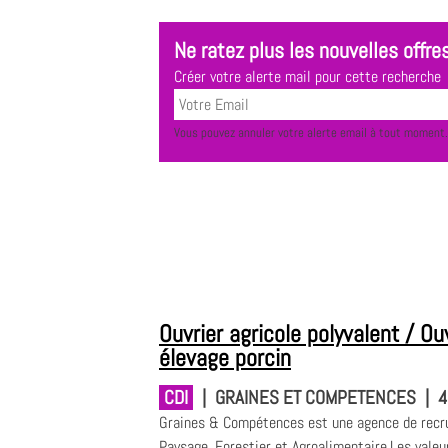
Ne ratez plus les nouvelles offres
Créer votre alerte mail pour cette recherche
Vous pouvez annuler votre alerte email à tout moment.
Ouvrier agricole polyvalent / Ou
élevage porcin
CDI
|
GRAINES ET COMPETENCES
|
4
Graines & Compétences est une agence de recru
Paysage, Forestier et Agroalimentaire.Les vale