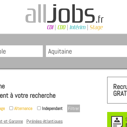
ne
Recr
GRAT
ent à votre recherche
age
Alternance
Independant
ot-et-Garonne
Pyrénées-Atlantiques