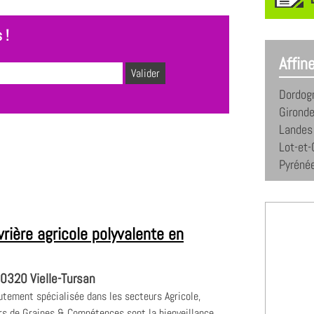
 !
Affin
Dordog
Girond
Landes
Lot-et
Pyrénée
vrière agricole polyvalente en
0320 Vielle-Tursan
tement spécialisée dans les secteurs Agricole,
urs de Graines & Compétences sont la bienveillance,