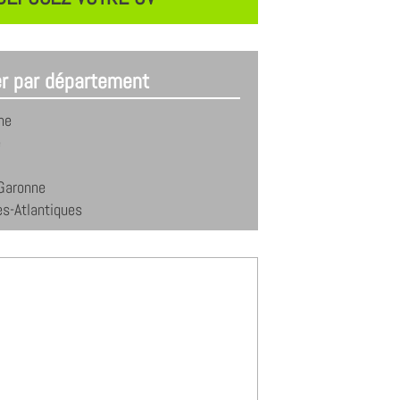
er par département
ne
e
-Garonne
s-Atlantiques