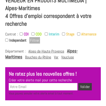
VENDEUR EN PRODUITS MULTIMÉDIA |
Alpes-Maritimes
4 Offres d'emploi correspondent à votre
recherche
Contrat :
CDI
CDD
Interim
Stage
Alternance
Independant
Alpes-
Département :
Alpes-de-Haute-Provence
Maritimes
Bouches-du-Rhône
Var
Vaucluse
Ne ratez plus les nouvelles offres !
Créer votre alerte mail pour cette recherche
Vous pouvez annuler votre alerte email à tout moment.