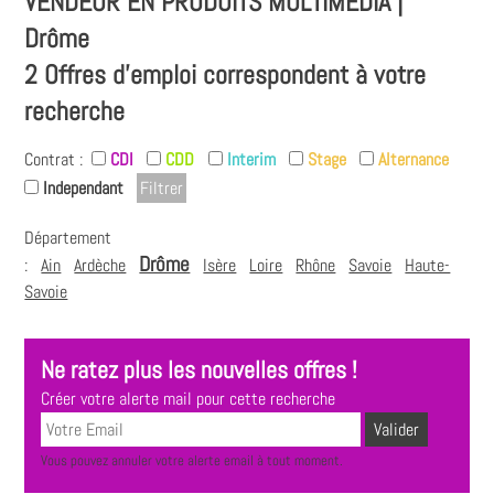
VENDEUR EN PRODUITS MULTIMÉDIA |
Drôme
2 Offres d'emploi correspondent à votre
recherche
Contrat :
CDI
CDD
Interim
Stage
Alternance
Independant
Département
Drôme
:
Ain
Ardèche
Isère
Loire
Rhône
Savoie
Haute-
Savoie
Ne ratez plus les nouvelles offres !
Créer votre alerte mail pour cette recherche
Vous pouvez annuler votre alerte email à tout moment.