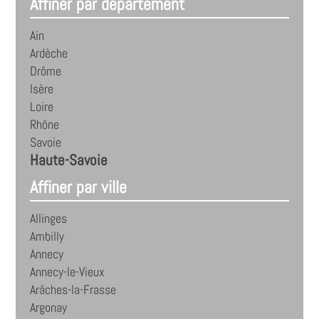
Affiner par département
Ain
Ardèche
Drôme
Isère
Loire
Rhône
Savoie
Haute-Savoie
Affiner par ville
Allinges
Ambilly
Annecy
Annecy-le-Vieux
Arâches-la-Frasse
Argonay