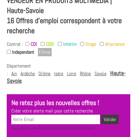
VENDEUR EN PRODUITS MULTIMÉDIA |
Haute-Savoie
16 Offres d'emploi correspondent à votre
recherche
Contrat :
CDI
CDD
Interim
Stage
Alternance
Independant
Département
Haute-
:
Ain
Ardèche
Drôme
Isère
Loire
Rhône
Savoie
Savoie
Ne ratez plus les nouvelles offres !
Créer votre alerte mail pour cette recherche
Vous pouvez annuler votre alerte email à tout moment.