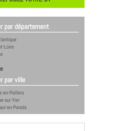
er par département
tlantique
t-Loire
ne
e
r par ville
-en-Paillers
he-sur-Yon
aul-en-Pareds