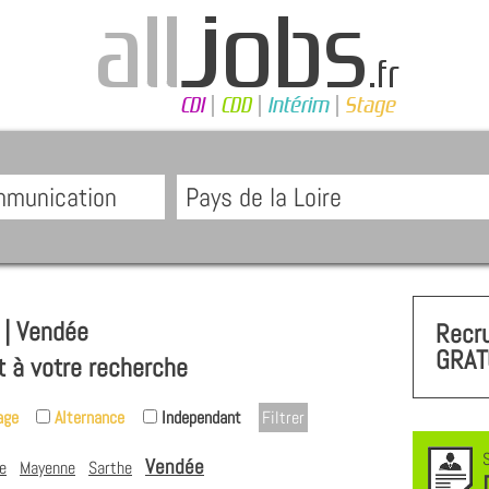
| Vendée
Recr
GRAT
t à votre recherche
age
Alternance
Independant
Vendée
e
Mayenne
Sarthe