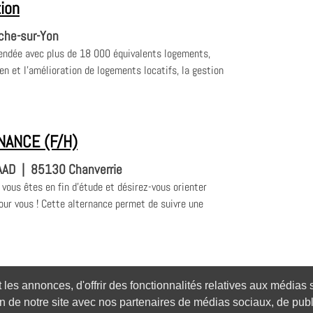
tion
che-sur-Yon
endée avec plus de 18 000 équivalents logements,
en et l’amélioration de logements locatifs, la gestion
NANCE (F/H)
AAD
|
85130 Chanverrie
 vous êtes en fin d’étude et désirez-vous orienter
pour vous ! Cette alternance permet de suivre une
es annonces, d'offrir des fonctionnalités relatives aux médias so
n de notre site avec nos partenaires de médias sociaux, de publi