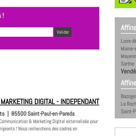
 !
Affin
Loire-A
Maine-e
Mayen
Sarthe
Vendé
Affine
Bazoges
MARKETING DIGITAL - INDEPENDANT
La Roc
Saint-P
nts
|
85500 Saint-Paul-en-Pareds
 Communication & Marketing Digital externalisée pour
rigeants ! Nous recherchons des cadres en