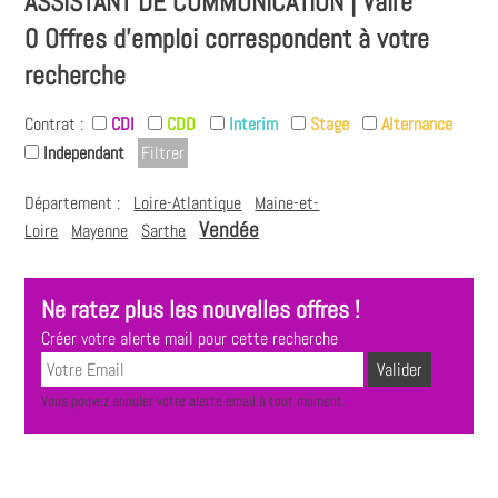
ASSISTANT DE COMMUNICATION | Vairé
0 Offres d'emploi correspondent à votre
recherche
Contrat :
CDI
CDD
Interim
Stage
Alternance
Independant
Département :
Loire-Atlantique
Maine-et-
Vendée
Loire
Mayenne
Sarthe
Ne ratez plus les nouvelles offres !
Créer votre alerte mail pour cette recherche
Vous pouvez annuler votre alerte email à tout moment.