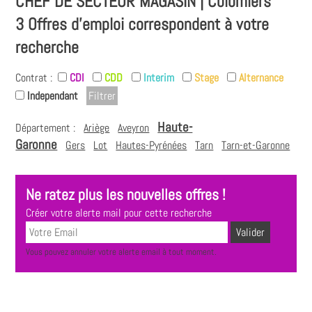
CHEF DE SECTEUR MAGASIN | Colomiers
3 Offres d'emploi correspondent à votre
recherche
Contrat :
CDI
CDD
Interim
Stage
Alternance
Independant
Haute-
Département :
Ariège
Aveyron
Garonne
Gers
Lot
Hautes-Pyrénées
Tarn
Tarn-et-Garonne
Ne ratez plus les nouvelles offres !
Créer votre alerte mail pour cette recherche
Vous pouvez annuler votre alerte email à tout moment.