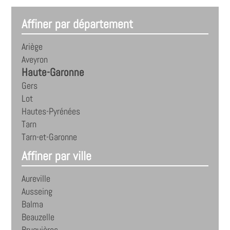
Affiner par département
Ariège
Aveyron
Haute-Garonne
Gers
Lot
Hautes-Pyrénées
Tarn
Tarn-et-Garonne
Affiner par ville
Aureville
Ausseing
Balma
Beauzelle