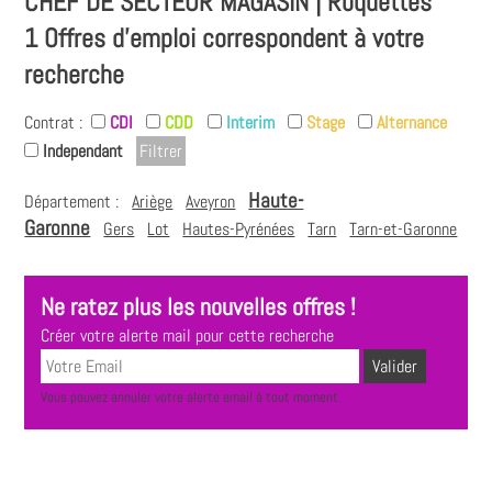
CHEF DE SECTEUR MAGASIN | Roquettes
1 Offres d'emploi correspondent à votre
recherche
Contrat :
CDI
CDD
Interim
Stage
Alternance
Independant
Haute-
Département :
Ariège
Aveyron
Garonne
Gers
Lot
Hautes-Pyrénées
Tarn
Tarn-et-Garonne
Ne ratez plus les nouvelles offres !
Créer votre alerte mail pour cette recherche
Vous pouvez annuler votre alerte email à tout moment.