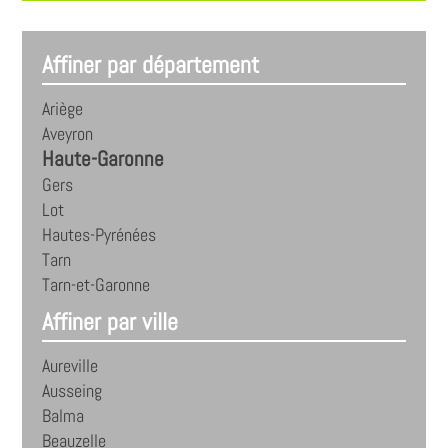
Affiner par département
Ariège
Aveyron
Haute-Garonne
Gers
Lot
Hautes-Pyrénées
Tarn
Tarn-et-Garonne
Affiner par ville
Aureville
Ausseing
Balma
Beauzelle