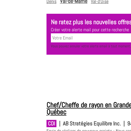
Val-de-Marne
Denis
Val-d'Oise
Ne ratez plus les nouvelles offres
Créer votre alerte mail pour cette recherche
Vous pouvez annuler votre alerte email à tout moment.
Chef/Cheffe de rayon en Grande
Québec
CDI
|
AB Stratégies Equilibre Inc.
|
9
Envie de réaliser de nouveaux projets - Nous re