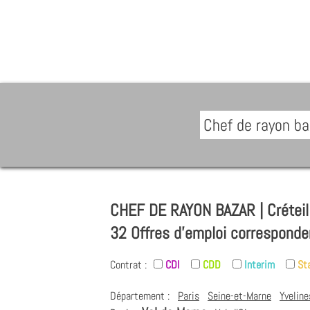
CHEF DE RAYON BAZAR | Créteil
32 Offres d'emploi corresponde
Contrat :
CDI
CDD
Interim
St
Département :
Paris
Seine-et-Marne
Yveline