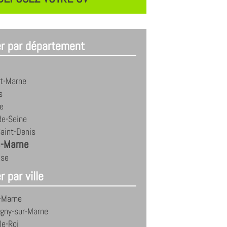
er par département
et-Marne
s
e
de-Seine
aint-Denis
e-Marne
ise
r par ville
-Marne
gny-sur-Marne
le-Roi