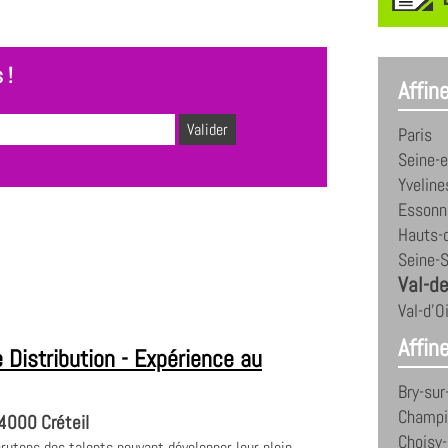
 !
Affin
Paris
Seine-
Yveline
Essonn
Hauts-
Seine-S
Val-d
Val-d'O
Affine
 Distribution - Expérience au
Bry-sur
Champi
4000 Créteil
Choisy-
crutons des talents pouvant développer leur plein