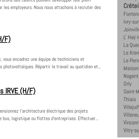
Crétei
 les employeurs. Nous nous attachons à recruter des
Fonten
Ivry-su
Joinvil
L' Haÿ-
H/F)
La Queu
Le Krem
x, vous encadrez une équipe de techniciens et
Le Perr
 photovoltaïques. Répartir le travail au quotidien et...
Maisons
Nogent
Orly
es IRVE (H/F)
Saint-
Thiais
Villejuif
nsionnez l'architecture électrique des projets
Villene
bus, logistique ou flottes d'entreprises. Effectuer...
Vincen
Vitry-s