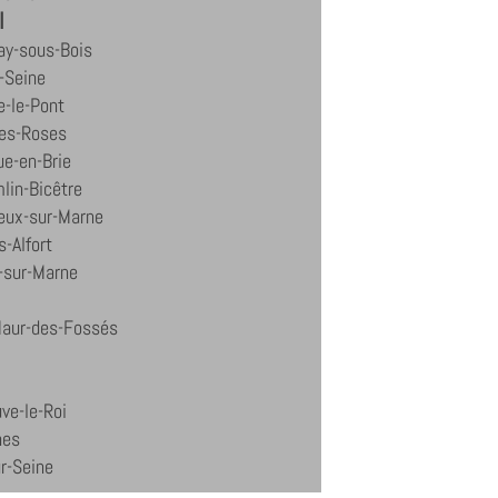
l
ay-sous-Bois
r-Seine
le-le-Pont
les-Roses
e-en-Brie
lin-Bicêtre
eux-sur-Marne
-Alfort
-sur-Marne
Maur-des-Fossés
uve-le-Roi
nes
ur-Seine