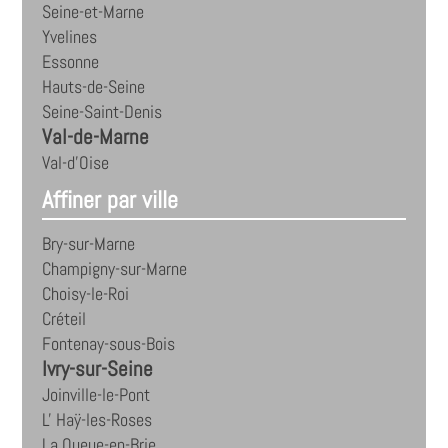
Seine-et-Marne
Yvelines
Essonne
Hauts-de-Seine
Seine-Saint-Denis
Val-de-Marne
Val-d'Oise
Affiner par ville
Bry-sur-Marne
Champigny-sur-Marne
Choisy-le-Roi
Créteil
Fontenay-sous-Bois
Ivry-sur-Seine
Joinville-le-Pont
L' Haÿ-les-Roses
La Queue-en-Brie