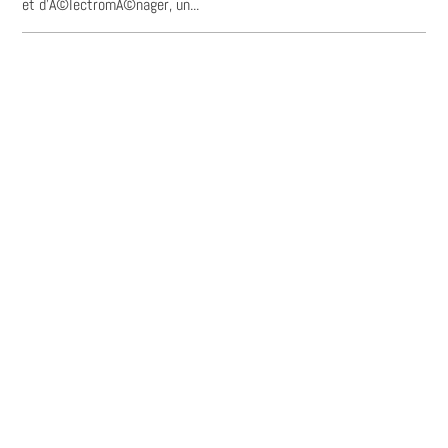
et d'Ã©lectromÃ©nager, un...