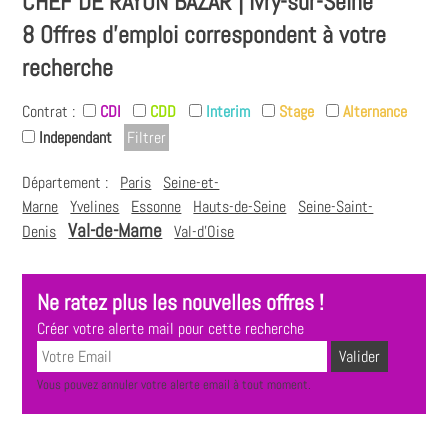
CHEF DE RAYON BAZAR | Ivry-sur-Seine
8 Offres d'emploi correspondent à votre
recherche
Contrat :
CDI
CDD
Interim
Stage
Alternance
Independant
Département :
Paris
Seine-et-
Marne
Yvelines
Essonne
Hauts-de-Seine
Seine-Saint-
Val-de-Marne
Denis
Val-d'Oise
Ne ratez plus les nouvelles offres !
Créer votre alerte mail pour cette recherche
Vous pouvez annuler votre alerte email à tout moment.