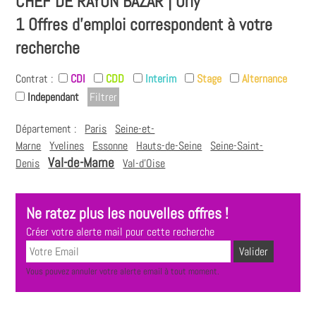
CHEF DE RAYON BAZAR | Orly
1 Offres d'emploi correspondent à votre
recherche
Contrat :
CDI
CDD
Interim
Stage
Alternance
Independant
Département :
Paris
Seine-et-
Marne
Yvelines
Essonne
Hauts-de-Seine
Seine-Saint-
Val-de-Marne
Denis
Val-d'Oise
Ne ratez plus les nouvelles offres !
Créer votre alerte mail pour cette recherche
Vous pouvez annuler votre alerte email à tout moment.