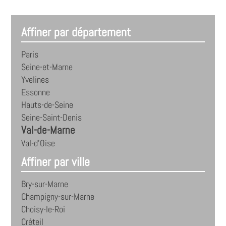
Affiner par département
Paris
Seine-et-Marne
Yvelines
Essonne
Hauts-de-Seine
Seine-Saint-Denis
Val-de-Marne
Val-d'Oise
Affiner par ville
Bry-sur-Marne
Champigny-sur-Marne
Choisy-le-Roi
Créteil