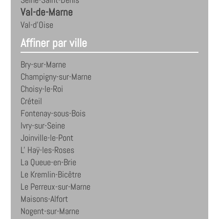
Seine-Saint-Denis
Val-de-Marne
Val-d'Oise
Affiner par ville
Bry-sur-Marne
Champigny-sur-Marne
Choisy-le-Roi
Créteil
Fontenay-sous-Bois
Ivry-sur-Seine
Joinville-le-Pont
L' Haÿ-les-Roses
La Queue-en-Brie
Le Kremlin-Bicêtre
Le Perreux-sur-Marne
Maisons-Alfort
Nogent-sur-Marne