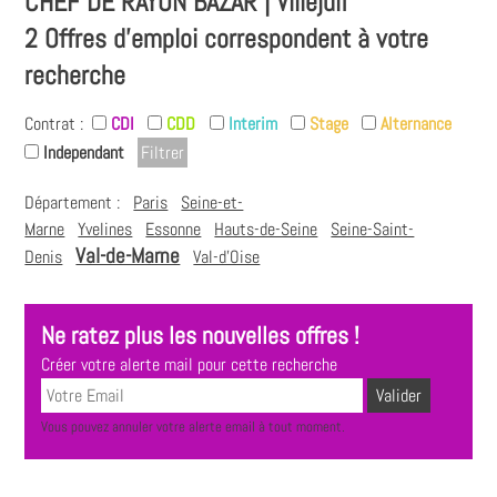
CHEF DE RAYON BAZAR | Villejuif
2 Offres d'emploi correspondent à votre
recherche
Contrat :
CDI
CDD
Interim
Stage
Alternance
Independant
Département :
Paris
Seine-et-
Marne
Yvelines
Essonne
Hauts-de-Seine
Seine-Saint-
Val-de-Marne
Denis
Val-d'Oise
Ne ratez plus les nouvelles offres !
Créer votre alerte mail pour cette recherche
Vous pouvez annuler votre alerte email à tout moment.